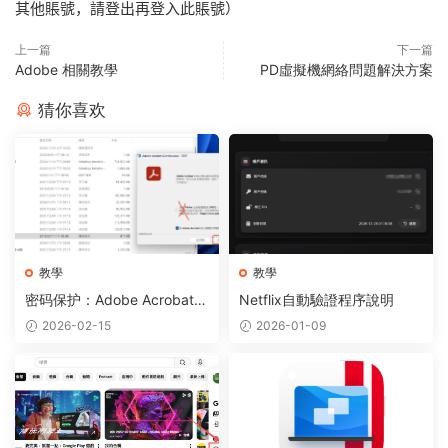
其他賬號，請登出再登入此賬號）
上一篇
下一篇
Adobe 相關教學
PD虛擬機網絡問題解決方案
猜你喜欢
教學
教學
密码保护：Adobe Acrobat P
Netflix自動驗證程序說明
ro DC 2024 PDF编辑软件
2026-02-15
2026-01-09